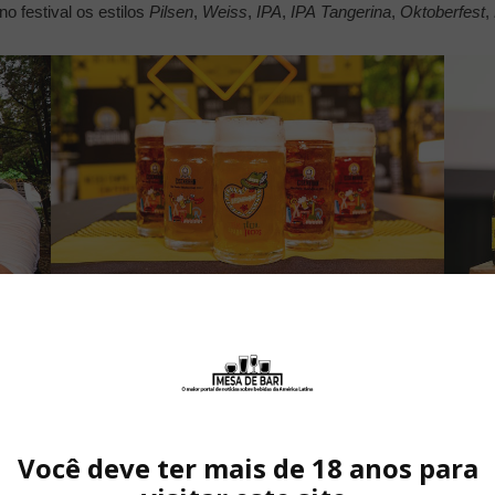
o festival os estilos
Pilsen
,
Weiss
,
IPA
,
IPA
Tangerina
,
Oktoberfest
,
Você deve ter mais de 18 anos para