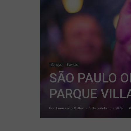
Cervejas
Eventos
SÃO PAULO O
PARQUE VILL
Por
Leonardo Millen
-
5 de outubro de 2024