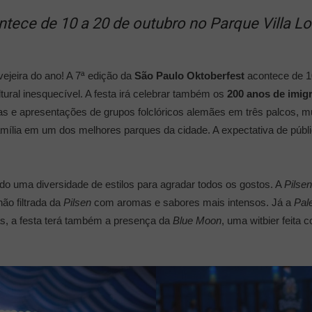
ntece de 10 a 20 de outubro no Parque Villa L
vejeira do ano! A 7ª edição da
São Paulo Oktoberfest
acontece de 1
ural inesquecível. A festa irá celebrar também os
200 anos de imig
s e apresentações de grupos folclóricos alemães em três palcos, muit
amília em um dos melhores parques da cidade. A expectativa de públic
endo uma diversidade de estilos para agradar todos os gostos. A
Pilsen
ão filtrada da
Pilsen
com aromas e sabores mais intensos. Já a
Pal
s, a festa terá também a presença da
Blue Moon
, uma witbier feita