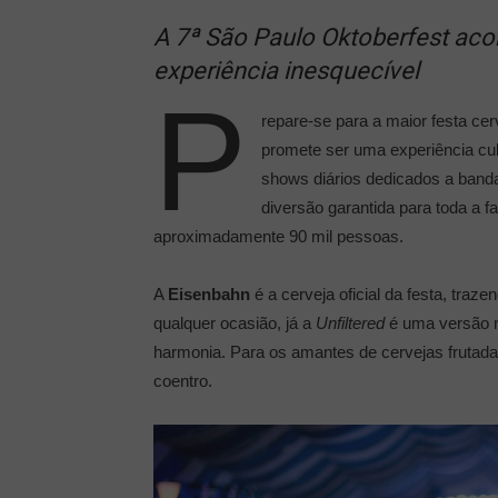
A 7ª São Paulo Oktoberfest aco
experiência inesquecível
P
repare-se para a maior festa cer
promete ser uma experiência cult
shows diários dedicados a banda
diversão garantida para toda a f
aproximadamente 90 mil pessoas.
A
Eisenbahn
é a cerveja oficial da festa, traz
qualquer ocasião, já a
Unfiltered
é uma versão n
harmonia. Para os amantes de cervejas frutada
coentro.