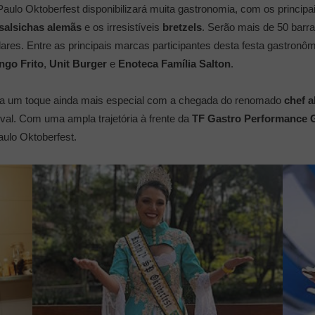
aulo Oktoberfest disponibilizará muita gastronomia, com os principa
salsichas alemãs
e os irresistíveis
bretzels
. Serão mais de 50 barr
dares. Entre as principais marcas participantes desta festa gastron
ngo Frito
,
Unit Burger
e
Enoteca Família Salton
.
nha um toque ainda mais especial com a chegada do renomado
chef 
ival. Com uma ampla trajetória à frente da
TF Gastro Performance
aulo Oktoberfest.