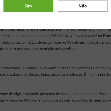
Sim
Não
 Seven Days
Concurso Brasileiro de Cervejas 2024
, de Blumenau (SC), com med
 medalha de ouro na categoria
Pale Ale No & Low Alcohol
; e no
Bras
 rótulo conta com 2,1% de álcool, apenas 63 calorias, 4,9g de carboi
lúten
para pessoas com restrição ao ingrediente.
 carboidratos. O rótulo é puro malte e passa pelo processo de
dry ho
as e sabores de florais, frutas amarelas e cítricas. É, na opinião do
ante de trigo, com mais presença de lúpulo e menos características
rias – cerca de 60% a menos do que os demais rótulos do mercado – 