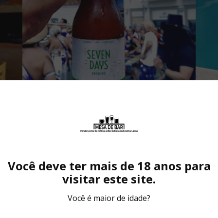
Você deve ter mais de 18 anos para
lmente entre 18 e 30 anos, está optando por reduzir 
visitar este site.
o minimiza os efeitos da embriaguez e do desconforto
Você é maior de idade?
ra quem deseja curtir os dias de folia com disposiç
io Bacarin, mestre cervejeiro e fundador da Seven 