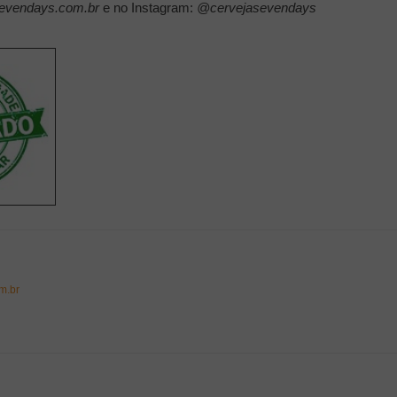
sevendays.com.br
e no Instagram:
@cervejasevendays
m.br