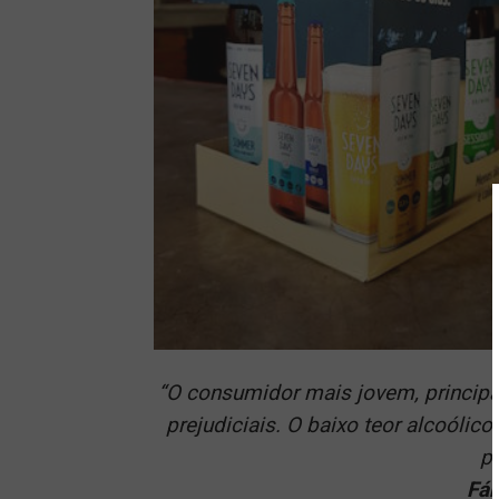
“O consumidor mais jovem, principa
prejudiciais. O baixo teor alcoólic
pa
Fáb