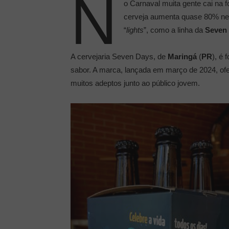
N
o Carnaval muita gente cai na 
cerveja aumenta quase 80% nes
“
lights
”, como a linha da
Seven
A cervejaria Seven Days, de
Maringá
(
PR
), é
sabor. A marca, lançada em março de 2024, ofer
muitos adeptos junto ao público jovem.