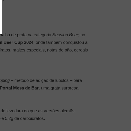
alha de prata na categoria
Session Beer
; no
il Beer Cup 2024
, onde também conquistou a
dratos, maltes especiais, notas de pão, cereais
pping
– método de adição de lúpulos – para
Portal Mesa de Bar
, uma grata surpresa.
 de levedura do que as versões alemãs.
e 5,2g de carboidratos.