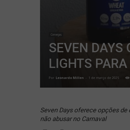
Cervejas
SEVEN DAYS 
LIGHTS PARA
Por
Leonardo Millen
-
1 de março de 2025
Seven Days oferece opções de c
não abusar no Carnaval