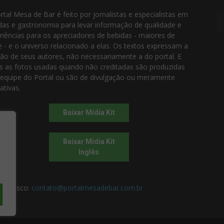
rtal Mesa de Bar é feito por jornalistas e especialistas em
das e gastronomia para levar informação de qualidade e
riências para os apreciadores de bebidas - maiores de
e - e o universo relacionado a elas. Os textos expressam a
ião de seus autores, não necessariamente a do portal. E
s as fotos usadas quando não creditadas são produzidas
 equipe do Portal ou são de divulgação ou meramente
rativas.
Baixar Mídia Kit
Baixar Mídia Kit
Inglês
 conosco:
contato@portalmesadebar.com.br