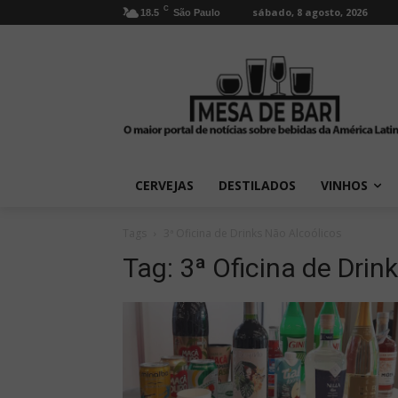
C
sábado, 8 agosto, 2026
18.5
São Paulo
CERVEJAS
DESTILADOS
VINHOS
Tags
3ª Oficina de Drinks Não Alcoólicos
Tag:
3ª Oficina de Drin