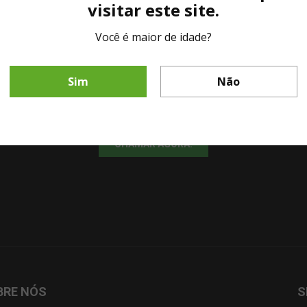
visitar este site.
Você é maior de idade?
LINHA DIRETA MESA DE BAR
Sim
Não
Fale diretamente com nosso representante comercial por whatsapp.
CHAMAR AGORA!
BRE NÓS
S