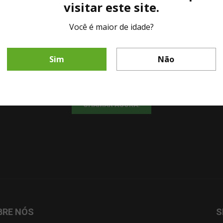
visitar este site.
Você é maior de idade?
LINHA DIRETA MESA DE BAR
Sim
Não
Fale diretamente com nosso representante comercial por whatsapp.
CHAMAR AGORA!
BRE NÓS
S