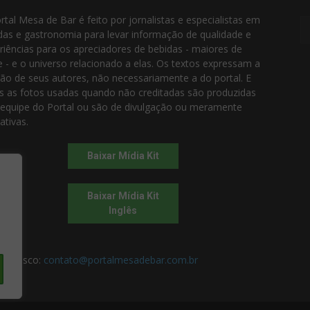
rtal Mesa de Bar é feito por jornalistas e especialistas em
das e gastronomia para levar informação de qualidade e
riências para os apreciadores de bebidas - maiores de
e - e o universo relacionado a elas. Os textos expressam a
ião de seus autores, não necessariamente a do portal. E
s as fotos usadas quando não creditadas são produzidas
 equipe do Portal ou são de divulgação ou meramente
rativas.
Baixar Mídia Kit
Baixar Mídia Kit
Inglês
 conosco:
contato@portalmesadebar.com.br