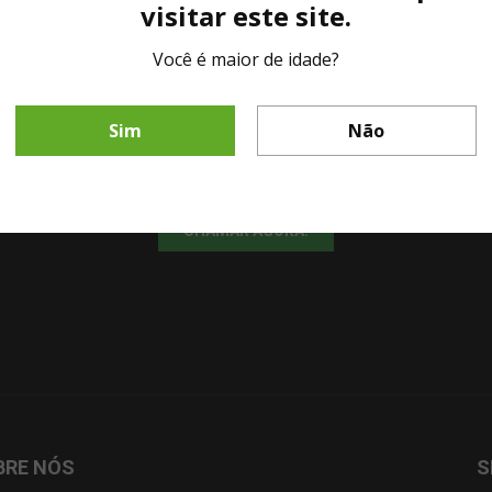
visitar este site.
Você é maior de idade?
LINHA DIRETA MESA DE BAR
Sim
Não
Fale diretamente com nosso representante comercial por whatsapp.
CHAMAR AGORA!
BRE NÓS
S