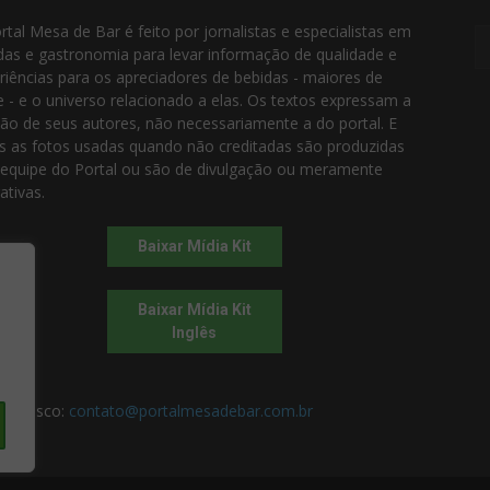
rtal Mesa de Bar é feito por jornalistas e especialistas em
das e gastronomia para levar informação de qualidade e
riências para os apreciadores de bebidas - maiores de
e - e o universo relacionado a elas. Os textos expressam a
ião de seus autores, não necessariamente a do portal. E
s as fotos usadas quando não creditadas são produzidas
 equipe do Portal ou são de divulgação ou meramente
rativas.
Baixar Mídia Kit
Baixar Mídia Kit
Inglês
 conosco:
contato@portalmesadebar.com.br