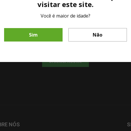
visitar este site.
Você é maior de idade?
LINHA DIRETA MESA DE BAR
Sim
Não
Fale diretamente com nosso representante comercial por whatsapp.
CHAMAR AGORA!
BRE NÓS
S