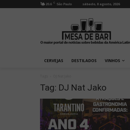
C
sábado, 8 agosto, 2026
20.6
São Paulo
CERVEJAS
DESTILADOS
VINHOS
Tags
DJ Nat Jako
Tag:
DJ Nat Jako