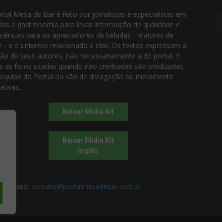
rtal Mesa de Bar é feito por jornalistas e especialistas em
das e gastronomia para levar informação de qualidade e
riências para os apreciadores de bebidas - maiores de
e - e o universo relacionado a elas. Os textos expressam a
ião de seus autores, não necessariamente a do portal. E
s as fotos usadas quando não creditadas são produzidas
 equipe do Portal ou são de divulgação ou meramente
rativas.
Baixar Mídia Kit
Baixar Mídia Kit
Inglês
 conosco:
contato@portalmesadebar.com.br