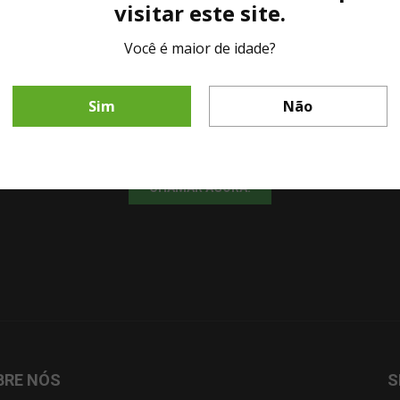
visitar este site.
Você é maior de idade?
LINHA DIRETA MESA DE BAR
Sim
Não
Fale diretamente com nosso representante comercial por whatsapp.
CHAMAR AGORA!
BRE NÓS
S