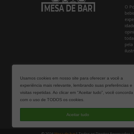
O Po
bebi
expe
idad
opin
toda
pela
ilust
Usamos cookies em nosso site para oferecer a você a
experiência mais relevante, lembrando suas preferências e
visitas repetidas. Ao clicar em “Aceitar tudo”, você concorda
com o uso de TODOS os cookies.
Fale
Aceitar tudo
© 2026
Mesa de bar
| Todos os Direitos Reservados |