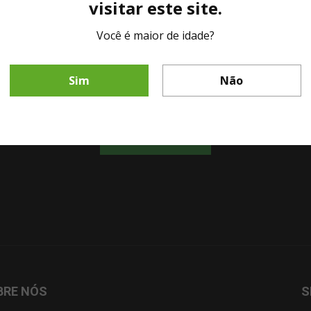
visitar este site.
Você é maior de idade?
LINHA DIRETA MESA DE BAR
Fale diretamente com nosso representante comercial por whatsapp.
Sim
Não
CHAMAR AGORA!
BRE NÓS
S