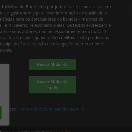
rtal Mesa de Bar é feito por jornalistas e especialistas em
das e gastronomia para levar informação de qualidade e
riências para os apreciadores de bebidas - maiores de
e - e o universo relacionado a elas. Os textos expressam a
ião de seus autores, não necessariamente a do portal. E
s as fotos usadas quando não creditadas são produzidas
 equipe do Portal ou são de divulgação ou meramente
rativas.
Baixar Mídia Kit
Baixar Mídia Kit
Inglês
 conosco:
contato@portalmesadebar.com.br
 Desenvolvido pela agência
Alugue um Site