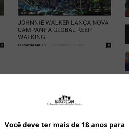
Destilados
JOHNNIE WALKER LANÇA NOVA
CAMPANHA GLOBAL KEEP
WALKING
Leonardo Millen
-
18 de outubro de 2021
0
0
Você deve ter mais de 18 anos para