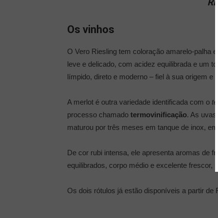
Ri
Os vinhos
O Vero Riesling tem coloração amarelo-palha e 
leve e delicado, com acidez equilibrada e um to
límpido, direto e moderno – fiel à sua origem e à
A merlot é outra variedade identificada com o
te
processo chamado
termovinificação
. As uvas
maturou por três meses em tanque de inox, em 
De cor rubi intensa, ele apresenta aromas de 
equilibrados, corpo médio e excelente frescor, 
Os dois rótulos já estão disponíveis a partir d