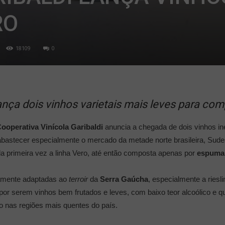
RO
18109
0
ança dois vinhos varietais mais leves para com
ooperativa Vinícola Garibaldi
anuncia a chegada de dois vinhos inéd
a abastecer especialmente o mercado da metade norte brasileira, Sud
a primeira vez a linha Vero, até então composta apenas por
espuma
tamente adaptadas ao
terroir
da
Serra Gaúcha
, especialmente a riesl
 por serem vinhos bem frutados e leves, com baixo teor alcoólico e 
 nas regiões mais quentes do país.