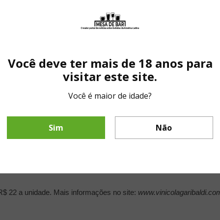
cardo Morari enólogo da Cooperativa Vinícola Gariba
reflexos esverdeados, com aroma de flor de laranjeira e um toque de
Você deve ter mais de 18 anos para
que mineral. A ausência de contato com carvalho garante a integridad
visitar este site.
 filosofia de autenticidade da linha Vero.
Você é maior de idade?
rroir
da Serra Gaúcha e permite amplo espectro produtivo. No caso d
 são aquecidas e expostas ao vácuo posteriormente, de modo a extra
Sim
Não
contato com cubos de carvalho, agregando notas tostadas ao frutado 
frutas vermelhas maduras, como cereja e ameixa, e um toque levement
resultando em um vinho elegante e fácil de apreciar.
e R$ 22 a unidade. Mais informações no site:
www.vinicolagaribaldi.co