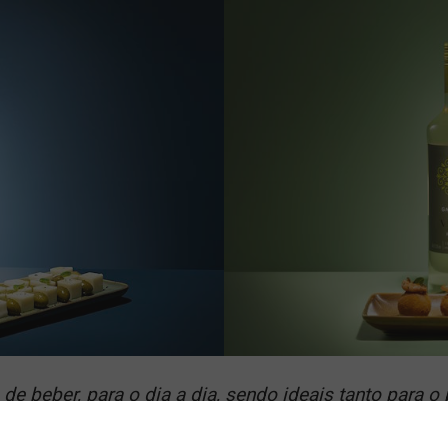
e beber, para o dia a dia, sendo ideais tanto para o
quanto para aquele que tem o hábito de consumo mai