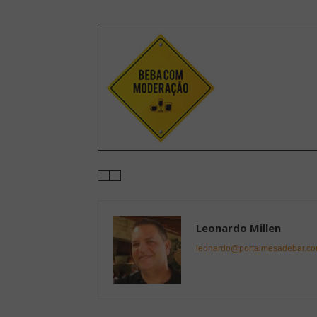
Leonardo Millen
leonardo@portalmesadebar.co