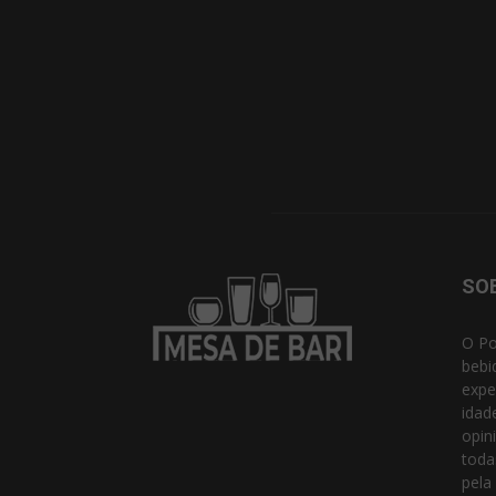
SO
O Po
bebi
expe
idad
opin
toda
pela