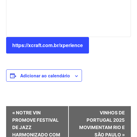
https://xcraft.com.br/xperience
Adicionar ao calendário
Evento
«
NOTRE VIN
VINHOS DE
Navegação
PROMOVE FESTIVAL
PORTUGAL 2025
DE JAZZ
MOVIMENTAM RIO E
HARMONIZADO COM
SÃO PAULO
»