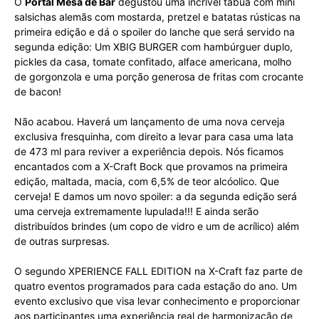
O
Portal Mesa de Bar
degustou uma incrível tábua com mini
salsichas alemãs com mostarda, pretzel e batatas rústicas na
primeira edição e dá o spoiler do lanche que será servido na
segunda edição: Um XBIG BURGER com hambúrguer duplo,
pickles da casa, tomate confitado, alface americana, molho
de gorgonzola e uma porção generosa de fritas com crocante
de bacon!
Não acabou. Haverá um lançamento de uma nova cerveja
exclusiva fresquinha, com direito a levar para casa uma lata
de 473 ml para reviver a experiência depois. Nós ficamos
encantados com a X-Craft Bock que provamos na primeira
edição, maltada, macia, com 6,5% de teor alcóolico. Que
cerveja! E damos um novo spoiler: a da segunda edição será
uma cerveja extremamente lupulada!!! E ainda serão
distribuídos brindes (um copo de vidro e um de acrílico) além
de outras surpresas.
O segundo XPERIENCE FALL EDITION na X-Craft faz parte de
quatro eventos programados para cada estação do ano. Um
evento exclusivo que visa levar conhecimento e proporcionar
aos participantes uma experiência real de harmonização de