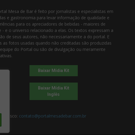
rtal Mesa de Bar é feito por jornalistas e especialistas em
das e gastronomia para levar informação de qualidade e
riências para os apreciadores de bebidas - maiores de
e - e o universo relacionado a elas. Os textos expressam a
ião de seus autores, não necessariamente a do portal. E
s as fotos usadas quando não creditadas são produzidas
 equipe do Portal ou são de divulgação ou meramente
rativas.
Baixar Mídia Kit
Baixar Mídia Kit
Inglês
 conosco:
contato@portalmesadebar.com.br