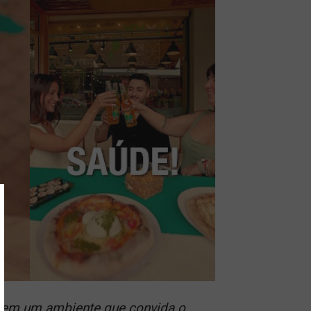
il em um ambiente que convida o