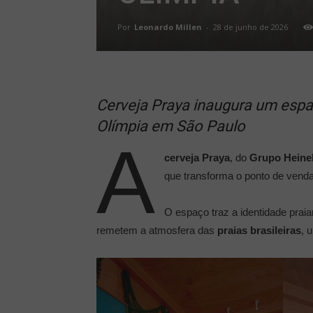
Por
Leonardo Millen
-
28 de junho de 2026
Cerveja Praya inaugura um espa
Olímpia em São Paulo
A
cerveja Praya
, do
Grupo Heine
que transforma o ponto de vend
O espaço traz a identidade pra
remetem a atmosfera das
praias brasileiras
, 