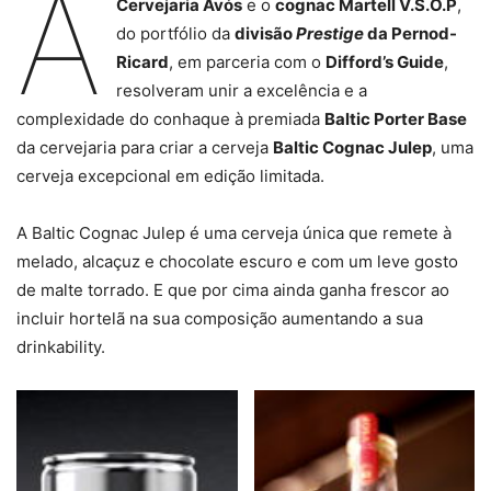
A
Cervejaria Avós
e o
cognac Martell V.S.O.P
,
do portfólio da
divisão
Prestige
da Pernod-
Ricard
, em parceria com o
Difford’s Guide
,
resolveram unir a excelência e a
complexidade do conhaque à premiada
Baltic Porter Base
da cervejaria para criar a cerveja
Baltic Cognac Julep
, uma
cerveja excepcional em edição limitada.
A Baltic Cognac Julep é uma cerveja única que remete à
melado, alcaçuz e chocolate escuro e com um leve gosto
de malte torrado. E que por cima ainda ganha frescor ao
incluir hortelã na sua composição aumentando a sua
drinkability.