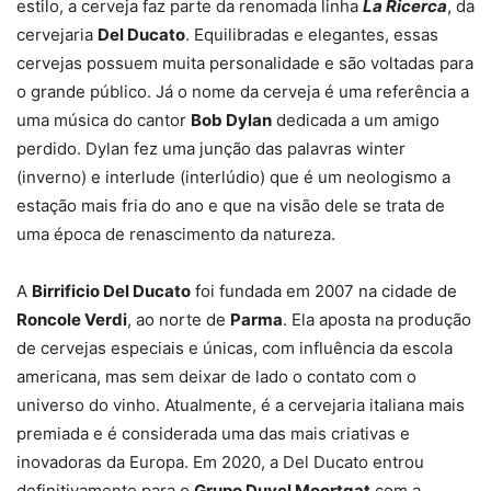
estilo, a cerveja faz parte da renomada linha
La Ricerca
, da
cervejaria
Del Ducato
. Equilibradas e elegantes, essas
cervejas possuem muita personalidade e são voltadas para
o grande público. Já o nome da cerveja é uma referência a
uma música do cantor
Bob Dylan
dedicada a um amigo
perdido. Dylan fez uma junção das palavras winter
(inverno) e interlude (interlúdio) que é um neologismo a
estação mais fria do ano e que na visão dele se trata de
uma época de renascimento da natureza.
A
Birrificio Del Ducato
foi fundada em 2007 na cidade de
Roncole Verdi
, ao norte de
Parma
. Ela aposta na produção
de cervejas especiais e únicas, com influência da escola
americana, mas sem deixar de lado o contato com o
universo do vinho. Atualmente, é a cervejaria italiana mais
premiada e é considerada uma das mais criativas e
inovadoras da Europa. Em 2020, a Del Ducato entrou
definitivamente para o
Grupo Duvel Moortgat
com a