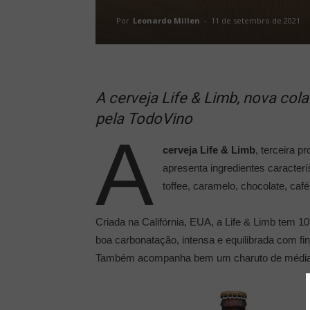
Por
Leonardo Millen
-
11 de setembro de 2021
A cerveja Life & Limb, nova col
pela TodoVino
A
cerveja Life & Limb
, terceira 
apresenta ingredientes caracter
toffee, caramelo, chocolate, caf
Criada na Califórnia, EUA, a Life & Limb tem
boa carbonatação, intensa e equilibrada com f
Também acompanha bem um charuto de média 