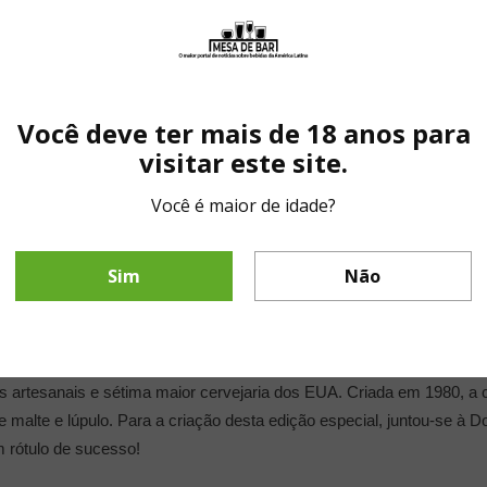
Você deve ter mais de 18 anos para
visitar este site.
Você é maior de idade?
Sim
Não
 artesanais e sétima maior cervejaria dos EUA. Criada em 1980, a c
e malte e lúpulo. Para a criação desta edição especial, juntou-se à D
m rótulo de sucesso!