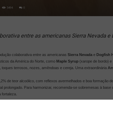
5494
0
aborativa entre as americanas Sierra Nevada e 
produção colaborativa entre as americanas
Sierra Nevada
e
Dogfish 
ísticos da América do Norte, como
Maple Syrup
(xarope de bordo) e
é, toques terrosos, nozes, amêndoas e cereja. Uma extraordinária
Am
 10,2% de teor alcoólico, com reflexos avermelhados e boa formaçã
inal prolongado. Para harmonizar, recomenda-se sobremesas à base d
fortaleza.