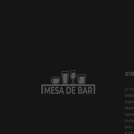
SO
O Po
bebi
expe
idad
opin
toda
pela
ilust