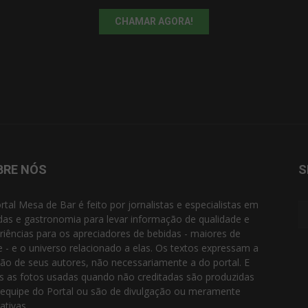
CHAMAR AGORA!
BRE NÓS
S
rtal Mesa de Bar é feito por jornalistas e especialistas em
das e gastronomia para levar informação de qualidade e
riências para os apreciadores de bebidas - maiores de
e - e o universo relacionado a elas. Os textos expressam a
ião de seus autores, não necessariamente a do portal. E
s as fotos usadas quando não creditadas são produzidas
 equipe do Portal ou são de divulgação ou meramente
rativas.