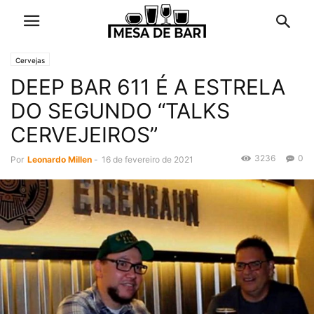
Cervejas
DEEP BAR 611 É A ESTRELA
DO SEGUNDO “TALKS
CERVEJEIROS”
3236
0
Por
Leonardo Millen
-
16 de fevereiro de 2021