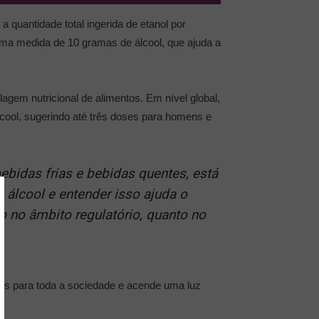
 quantidade total ingerida de etanol por
uma medida de 10 gramas de álcool, que ajuda a
ulagem nutricional de alimentos. Em nível global,
ool, sugerindo até três doses para homens e
ebidas frias e bebidas quentes, está
 álcool e entender isso ajuda o
 no âmbito regulatório, quanto no
ios para toda a sociedade e acende uma luz