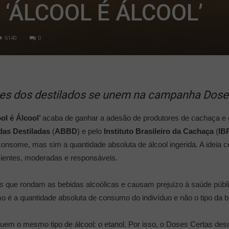
‘ÁLCOOL É ÁLCOOL’
6140
0
es dos destilados se unem na campanha Doses C
ol é Álcool’
acaba de ganhar a adesão de produtores de cachaça e 
das Destiladas
(
ABBD
) e pelo
Instituto Brasileiro da Cachaça
(
IB
consome, mas sim a quantidade absoluta de álcool ingerida. A ideia c
ientes, moderadas e responsáveis.
s
que rondam as bebidas alcoólicas e causam prejuízo à saúde públic
o é a quantidade absoluta de consumo do indivíduo e não o tipo da be
uem o mesmo tipo de álcool: o etanol. Por isso, o Doses Certas desmi