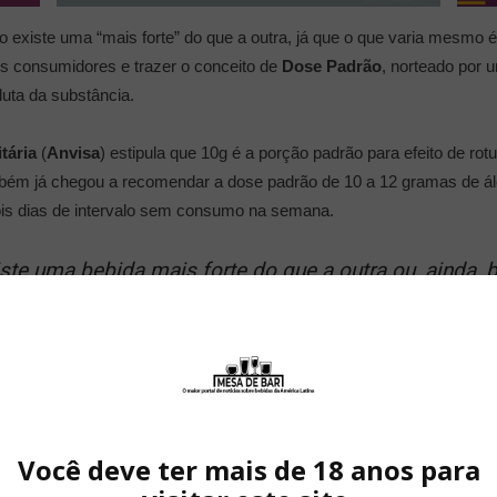
 existe uma “mais forte” do que a outra, já que o que varia mesmo é a
s consumidores e trazer o conceito de
Dose Padrão
, norteado por 
uta da substância.
tária
(
Anvisa
) estipula que 10g é a porção padrão para efeito de rot
bém já chegou a recomendar a dose padrão de 10 a 12 gramas de álc
is dias de intervalo sem consumo na semana.
te uma bebida mais forte do que a outra ou, ainda, b
r e traz consequências negativas para todos. Álcool é
lhas e a regular o mercado de forma isonômica, tanto
tributário”
Eduardo Cidade, presidente da ABBD
ambém acredita que a correta informação ao consumidor traz benefíc
Você deve ter mais de 18 anos para
 consumidor faça escolhas conscientes.