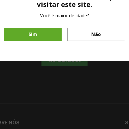
visitar este site.
Você é maior de idade?
LINHA DIRETA MESA DE BAR
Sim
Não
Fale diretamente com nosso representante comercial por whatsapp.
CHAMAR AGORA!
BRE NÓS
S