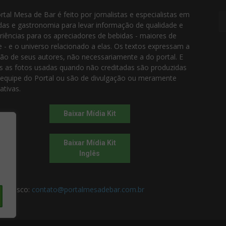
rtal Mesa de Bar é feito por jornalistas e especialistas em
das e gastronomia para levar informação de qualidade e
riências para os apreciadores de bebidas - maiores de
e - e o universo relacionado a elas. Os textos expressam a
ião de seus autores, não necessariamente a do portal. E
s as fotos usadas quando não creditadas são produzidas
 equipe do Portal ou são de divulgação ou meramente
rativas.
Baixar Mídia Kit
Baixar Mídia Kit
Inglês
 conosco:
contato@portalmesadebar.com.br