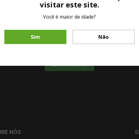
visitar este site.
Você é maior de idade?
LINHA DIRETA MESA DE BAR
Sim
Não
Fale diretamente com nosso representante comercial por whatsapp.
CHAMAR AGORA!
BRE NÓS
S