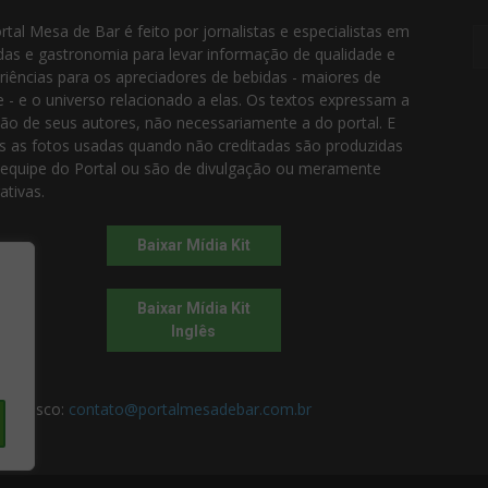
rtal Mesa de Bar é feito por jornalistas e especialistas em
das e gastronomia para levar informação de qualidade e
riências para os apreciadores de bebidas - maiores de
e - e o universo relacionado a elas. Os textos expressam a
ião de seus autores, não necessariamente a do portal. E
s as fotos usadas quando não creditadas são produzidas
 equipe do Portal ou são de divulgação ou meramente
rativas.
Baixar Mídia Kit
Baixar Mídia Kit
Inglês
 conosco:
contato@portalmesadebar.com.br