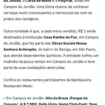
do Jordão
, a
Caras de Malte
e a
PlayPub
, todas em
Campos do Jordão. Uma ótima chance de conhecer
cervejas muito interessantes e harmonizá-las com os
pratos dos cardápios.
Outra novidade é que, a cada menu vendido, R$ 2 serão
destinados à Instituição
Casa Rainha da Paz
, em Campos
do Jordão, que faz parte das
Obras Sociais Nossa
Senhora Achiropita
, do bairro do Bexiga, em São Paulo,
que atende dependentes químicos. A entidade sofreu um
incêndio há pouco tempo em Campos do Jordão e teve
parte de suas instalações destruídas.
Confira os restaurantes participantes da Mantiqueira
Restaurant Week:
– Em Campos do Jordão:
Alto da Brasa
(
Parque da
Cerveja
);
A.R.T BBQ
;
Bella Vista
(
Hotel Chris Park
);
Bam