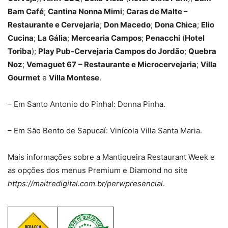
Bam Café
;
Cantina Nonna Mimi
;
Caras de Malte –
Restaurante e Cervejaria
;
Don Macedo
;
Dona Chica
;
Elio
Cucina
;
La Gália
;
Mercearia Campos
;
Penacchi
(
Hotel
Toriba
);
Play Pub-Cervejaria Campos do Jordão
;
Quebra
Noz
;
Vemaguet 67
– Restaurante e Microcervejaria
;
Villa
Gourmet
e
Villa Montese
.
– Em Santo Antonio do Pinhal: Donna Pinha.
– Em São Bento de Sapucaí: Vinícola Villa Santa Maria.
Mais informações sobre a Mantiqueira Restaurant Week e
as opções dos menus Premium e Diamond no site
https://maitredigital.com.br/perwpresencial
.