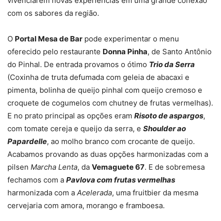
vivenciarem novas experiências em uma grande conexão
com os sabores da região.
O
Portal Mesa de Bar
pode experimentar o menu
oferecido pelo restaurante
Donna Pinha
, de Santo Antônio
do Pinhal. De entrada provamos o ótimo
Trio da Serra
(Coxinha de truta defumada com geleia de abacaxi e
pimenta, bolinha de queijo pinhal com queijo cremoso e
croquete de cogumelos com chutney de frutas vermelhas).
E no prato principal as opções eram
Risoto de aspargos
,
com tomate cereja e queijo da serra, e
Shoulder ao
Papardelle
, ao molho branco com crocante de queijo.
Acabamos provando as duas opções harmonizadas com a
pilsen
Marcha Lenta
, da
Vemaguete 67
. E de sobremesa
fechamos com a
Pavlova com frutas vermelhas
harmonizada com a
Acelerada
, uma fruitbier da mesma
cervejaria com amora, morango e framboesa.