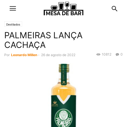
Destilados
PALMEIRAS LANÇA
CACHAÇA
10812
0
Por
Leonardo Millen
-
26 de agosto de 2022