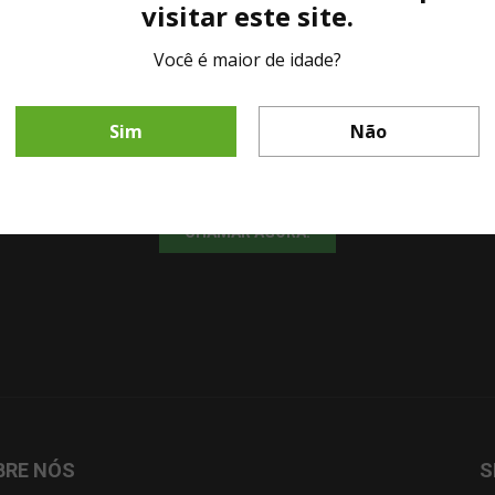
visitar este site.
Você é maior de idade?
LINHA DIRETA MESA DE BAR
Sim
Não
Fale diretamente com nosso representante comercial por whatsapp.
CHAMAR AGORA!
BRE NÓS
S