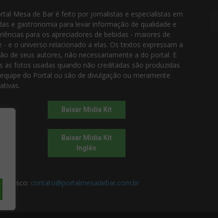
rtal Mesa de Bar é feito por jornalistas e especialistas em
das e gastronomia para levar informação de qualidade e
riências para os apreciadores de bebidas - maiores de
e - e o universo relacionado a elas. Os textos expressam a
ião de seus autores, não necessariamente a do portal. E
s as fotos usadas quando não creditadas são produzidas
 equipe do Portal ou são de divulgação ou meramente
rativas.
Baixar Mídia Kit
Baixar Mídia Kit
Inglês
 conosco:
contato@portalmesadebar.com.br