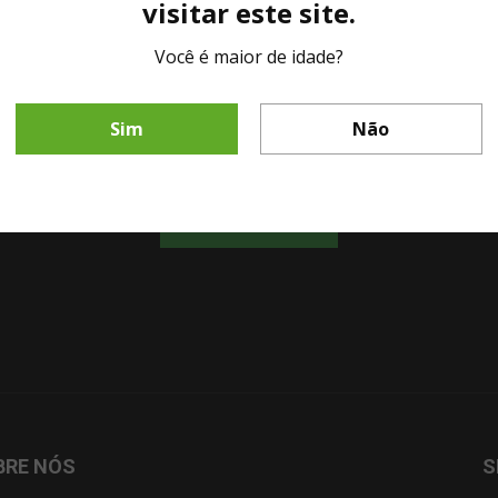
visitar este site.
Você é maior de idade?
LINHA DIRETA MESA DE BAR
Fale diretamente com nosso representante comercial por whatsapp.
Sim
Não
CHAMAR AGORA!
BRE NÓS
S