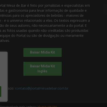
rtal Mesa de Bar é feito por jornalistas e especialistas em
das e gastronomia para levar informação de qualidade e
riências para os apreciadores de bebidas - maiores de
e - e o universo relacionado a elas. Os textos expressam a
ião de seus autores, não necessariamente a do portal. E
s as fotos usadas quando não creditadas são produzidas
 equipe do Portal ou são de divulgação ou meramente
rativas.
Baixar Mídia Kit
Baixar Mídia Kit
Inglês
 conosco:
contato@portalmesadebar.com.br
 Desenvolvido pela agência
Alugue um Site