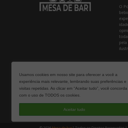
O Po
bebi
expe
idad
opin
toda
pela
ilust
Usamos cookies em nosso site para oferecer a você a
experiência mais relevante, lembrando suas preferências e
visitas repetidas. Ao clicar em “Aceitar tudo”, você concorda
com o uso de TODOS os cookies.
Fale
Aceitar tudo
© 2026
Mesa de bar
| Todos os Direitos Reservados |