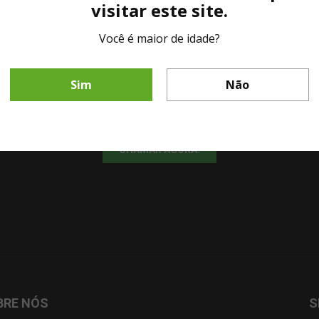
visitar este site.
Você é maior de idade?
LINHA DIRETA MESA DE BAR
Sim
Não
Fale diretamente com nosso representante comercial por whatsapp.
CHAMAR AGORA!
BRE NÓS
S