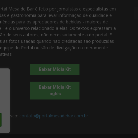
rtal Mesa de Bar é feito por jornalistas e especialistas em
das e gastronomia para levar informação de qualidade e
riências para os apreciadores de bebidas - maiores de
e - e o universo relacionado a elas. Os textos expressam a
ião de seus autores, não necessariamente a do portal. E
s as fotos usadas quando não creditadas são produzidas
 equipe do Portal ou são de divulgação ou meramente
rativas.
Baixar Mídia Kit
Baixar Mídia Kit
Inglês
 conosco:
contato@portalmesadebar.com.br