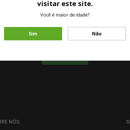
visitar este site.
Você é maior de idade?
LINHA DIRETA MESA DE BAR
Fale diretamente com nosso representante comercial por whatsapp.
Sim
Não
CHAMAR AGORA!
BRE NÓS
S