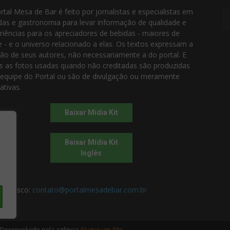
rtal Mesa de Bar é feito por jornalistas e especialistas em
das e gastronomia para levar informação de qualidade e
riências para os apreciadores de bebidas - maiores de
e - e o universo relacionado a elas. Os textos expressam a
ião de seus autores, não necessariamente a do portal. E
s as fotos usadas quando não creditadas são produzidas
 equipe do Portal ou são de divulgação ou meramente
rativas.
Baixar Mídia Kit
Baixar Mídia Kit
Inglês
 conosco:
contato@portalmesadebar.com.br
 Desenvolvido pela agência
Alugue um Site