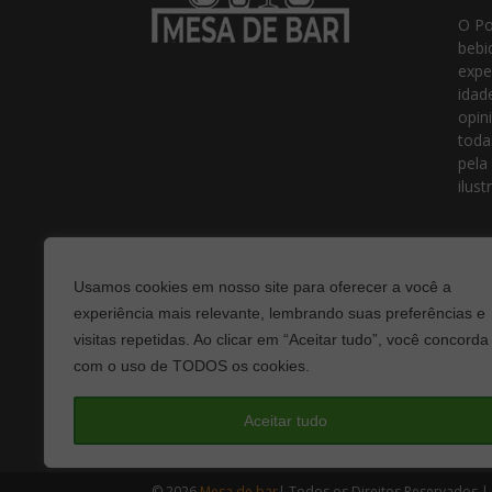
O Po
bebi
expe
idad
opin
toda
pela
ilust
Usamos cookies em nosso site para oferecer a você a
experiência mais relevante, lembrando suas preferências e
visitas repetidas. Ao clicar em “Aceitar tudo”, você concorda
com o uso de TODOS os cookies.
Fale
Aceitar tudo
© 2026
Mesa de bar
| Todos os Direitos Reservados |