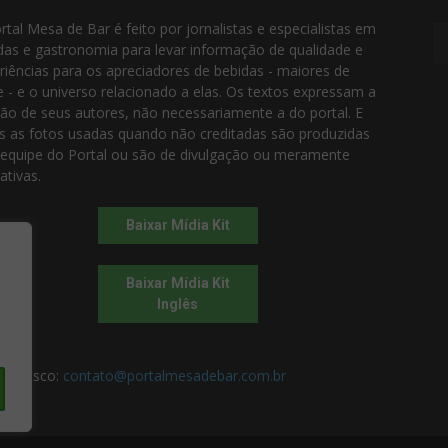
rtal Mesa de Bar é feito por jornalistas e especialistas em
das e gastronomia para levar informação de qualidade e
riências para os apreciadores de bebidas - maiores de
e - e o universo relacionado a elas. Os textos expressam a
ião de seus autores, não necessariamente a do portal. E
s as fotos usadas quando não creditadas são produzidas
 equipe do Portal ou são de divulgação ou meramente
rativas.
Baixar Mídia Kit
Baixar Mídia Kit
Inglês
 conosco:
contato@portalmesadebar.com.br