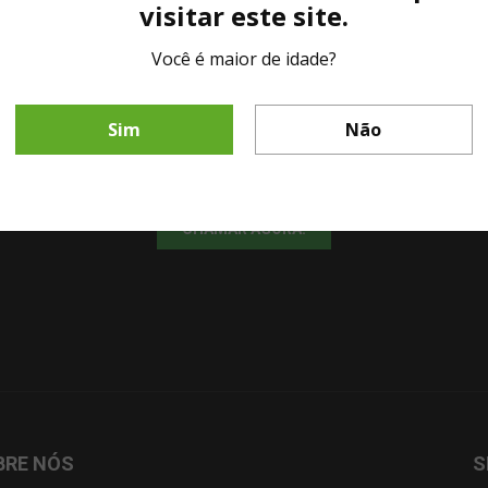
visitar este site.
Você é maior de idade?
LINHA DIRETA MESA DE BAR
Sim
Não
Fale diretamente com nosso representante comercial por whatsapp.
CHAMAR AGORA!
BRE NÓS
S