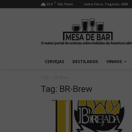
C
sexta-feira, 7 agosto, 2026
23.9
São Paulo
CERVEJAS
DESTILADOS
VINHOS
Tags
BR-Brew
Tag:
BR-Brew