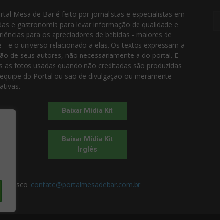
rtal Mesa de Bar é feito por jornalistas e especialistas em
das e gastronomia para levar informação de qualidade e
riências para os apreciadores de bebidas - maiores de
e - e o universo relacionado a elas. Os textos expressam a
ião de seus autores, não necessariamente a do portal. E
s as fotos usadas quando não creditadas são produzidas
 equipe do Portal ou são de divulgação ou meramente
rativas.
Baixar Mídia Kit
Baixar Mídia Kit
Inglês
 conosco:
contato@portalmesadebar.com.br