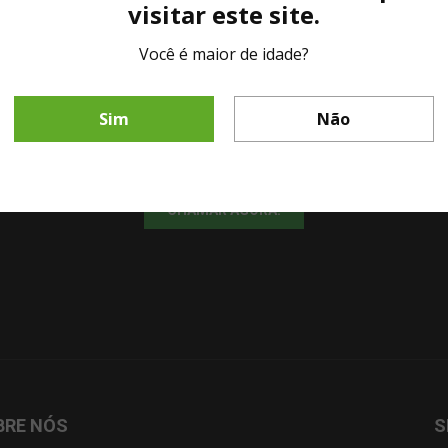
visitar este site.
Você é maior de idade?
LINHA DIRETA MESA DE BAR
Sim
Não
Fale diretamente com nosso representante comercial por whatsapp.
CHAMAR AGORA!
BRE NÓS
S