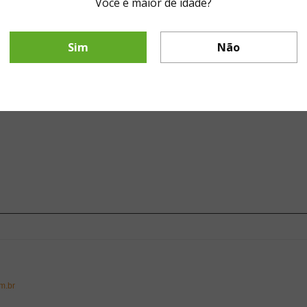
Você é maior de idade?
o o champagne oficial da
Copa do Mundo feminina
, que será reali
Sim
Não
mo uma das melhores champagne do mundo e se destaca pelo estilo e
//www.todovino.com.br/
), e-commerce da importadora
Interfood
, ao 
m.br