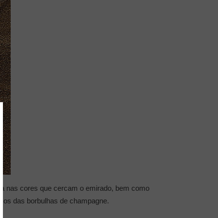
irada nas cores que cercam o emirado, bem como
uosos das borbulhas de champagne.