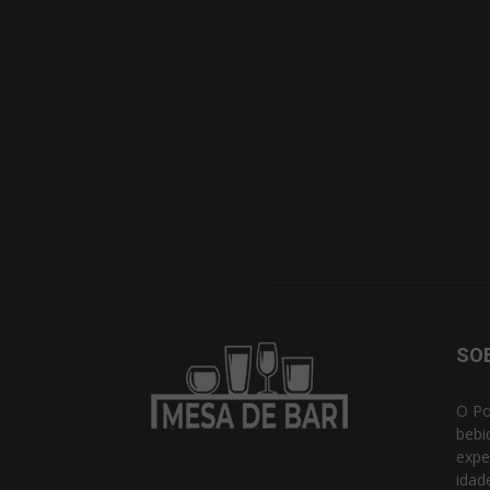
SO
O Po
bebi
expe
idad