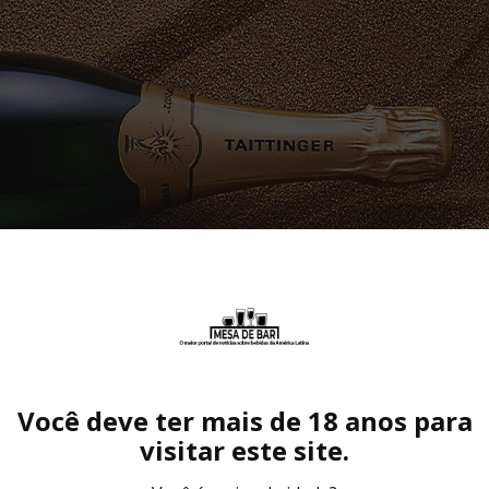
Você deve ter mais de 18 anos para
arrafa vestida em tons dourado e bege. A criação do rótulo foi insp
visitar este site.
 na ondulação das dunas do Qatar, que se assemelham aos fios sin