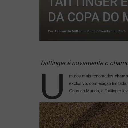
TAITTINGER 
DA COPA DO
Por
Leonardo Millen
-
23 de novembro de 2022
Taittinger é novamente o cham
U
m dos mais renomados
champ
exclusivo, com edição limitada,
Copa do Mundo, a Taittinger le