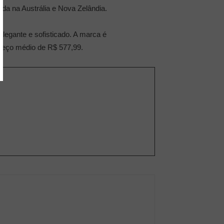
zada na Austrália e Nova Zelândia.
legante e sofisticado. A marca é
preço médio de R$ 577,99.